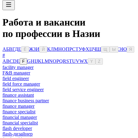
Работа и вакансии
по профессии в Назии
А
Б
В
Г
Д
Е
Ж
З
И
К
Л
М
Н
О
П
Р
С
Т
У
Ф
Х
Ц
Ч
Ш
Э
Ю
Ё
Й
Щ
Ы
Я
#
A
B
C
D
E
G
H
I
J
K
L
M
N
O
P
Q
R
S
T
U
V
W
X
F
Y
Z
facility manager
F&B manager
field engineer
field force manager
field service engineer
finance assistant
finance business partner
finance manager
finance specialist
financial manager
financial specialist
flash developer
flash-дизайнер