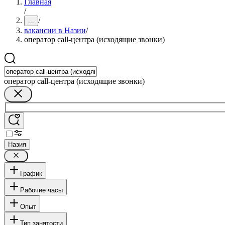
Главная
/
/
...
вакансии в Назии
/
оператор call-центра (исходящие звонки)
оператор call-центра (исходящие звонки)
Назия
График
Рабочие часы
Опыт
Тип занятости