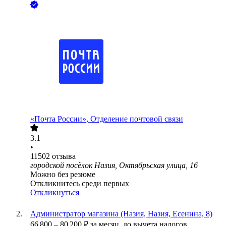
«Почта России», Отделение почтовой связи
3.1
•
11502
отзыва
городской посёлок Назия, Октябрьская улица, 16
Можно без резюме
Откликнитесь среди первых
Откликнуться
Администратор магазина (Назия, Назия, Есенина, 8)
66 800
–
80 200
₽
за месяц,
до вычета налогов