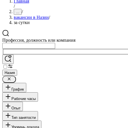
Главная
/
/
...
вакансии в Назии
/
за сутки
Профессия, должность или компания
Назия
График
Рабочие часы
Опыт
Тип занятости
Уровень дохода